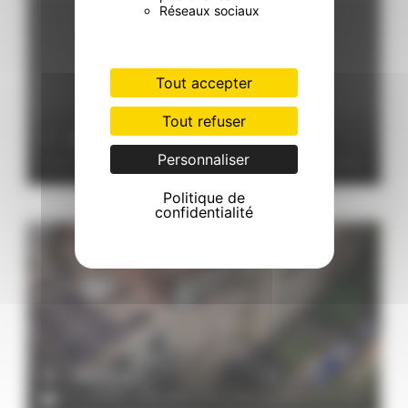
Réseaux sociaux
Tout accepter
Tout refuser
Personnaliser
Politique de
confidentialité