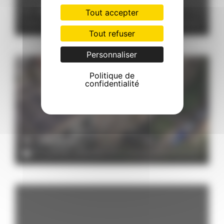
Tout accepter
Tout refuser
Personnaliser
Politique de
confidentialité