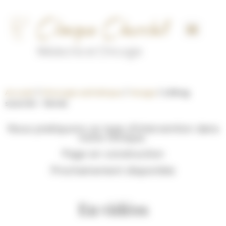
Panneau de gestion des cookies
Accueil
/
Chirurgie esthétique
/
Visage
/
Lifting
sourcils – lèvres
Nous pratiquons ce type d’intervention dans
notre clinique.
Page en construction
Prochainement disponible
En vidéos