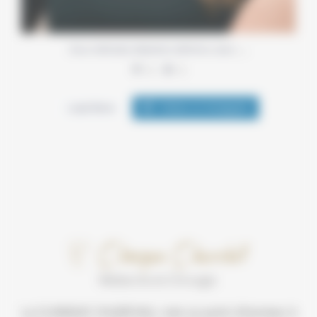
…
Deux méthodes d’épilation définitive, deux
6
0
Load More
Follow on Instagram
La CLINIQUE CHURCHILL met un point d’honneur à