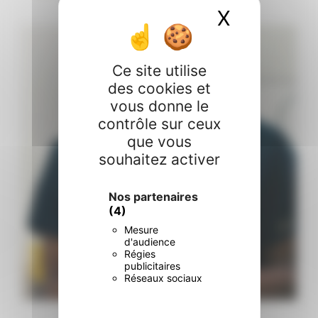
RDV & Infos ⬇️
X
Masquer 
La prise en charge ne s’arrête pas à la sortie du
...
10
0
Ce site utilise
des cookies et
vous donne le
contrôle sur ceux
que vous
souhaitez activer
Nos partenaires
(4)
Mesure
d'audience
Régies
publicitaires
Réseaux sociaux
…
La prise en charge ne s’arrête pas à la sortie du