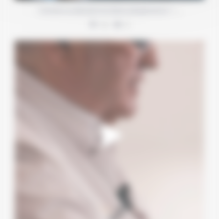
…
Comment se déroulent les bilans préopératoires ?
10
0
Une consultation d’augmentation mammaire, ce n’est
...
4
1