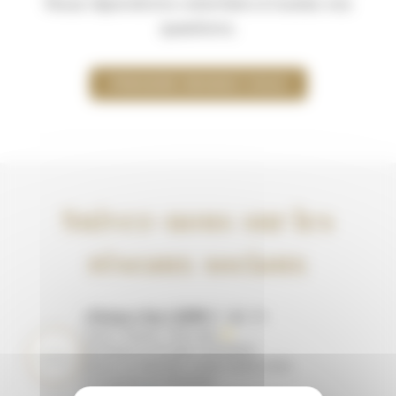
Nous répondrons volontiers à toutes vos
questions.
PRENDRE RENDEZ VOUS
Suivez-nous sur les
réseaux sociaux
cliniquechurchill
22
2 221
Santé • Beauté • Bien-être ✨
Esthétique & Chirurgie | Dentisterie
Médecine (Générale, Cardio, Gastro, Kiné)
Échographie & Laboratoire