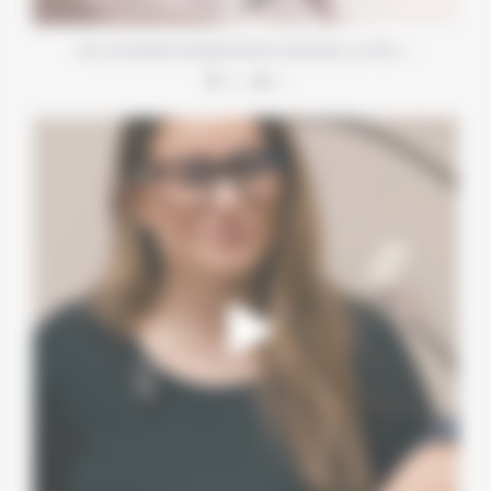
…
Une consultation d’augmentation mammaire, ce n’est
4
1
Deux méthodes d’épilation définitive, deux
...
6
0