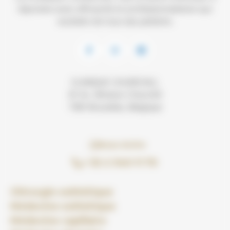
répondre avec efficacité et professionnalisme aux
souhaits de tous ses patients.
CLINIQUE CHURCHILL
81 Av. Winston Churchill
1180 Bruxelles, Belgique
Nous écrire
+ 32 2 340 11 70
Chirurgie esthétique
Médecine esthétique
Médecine capillaire