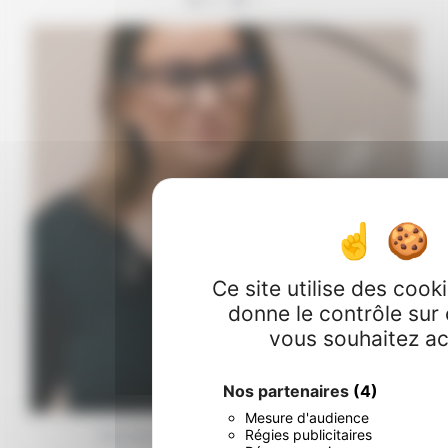
6
1
Deux méthodes d’épilation définitive, deux
...
7
0
Ce site utilise des cook
donne le contrôle sur
vous souhaitez ac
Nos partenaires
(4)
Mesure d'audience
…
Régies publicitaires
Deux méthodes d’épilation définitive, deux