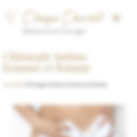
Panneau de gestion des cookies
Chirurgie intime
homme et femme
Accueil
/
Chirurgie intime homme et femme