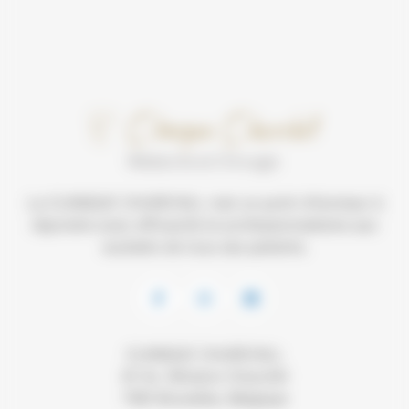
La CLINIQUE CHURCHILL met un point d’honneur à
répondre avec efficacité et professionnalisme aux
souhaits de tous ses patients.
CLINIQUE CHURCHILL
81 Av. Winston Churchill
1180 Bruxelles, Belgique