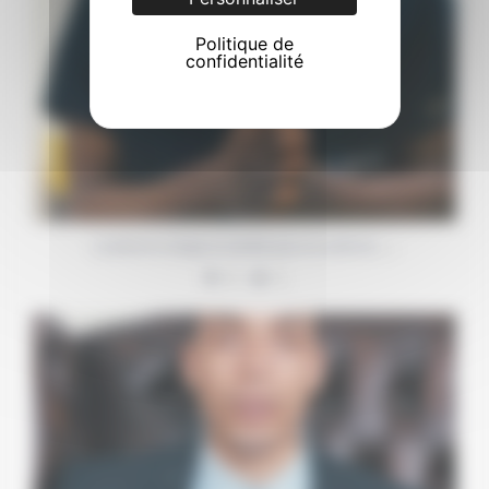
Politique de
confidentialité
…
La prise en charge ne s’arrête pas à la sortie du
6
0
Comment se déroulent les bilans préopératoires ?
...
9
0