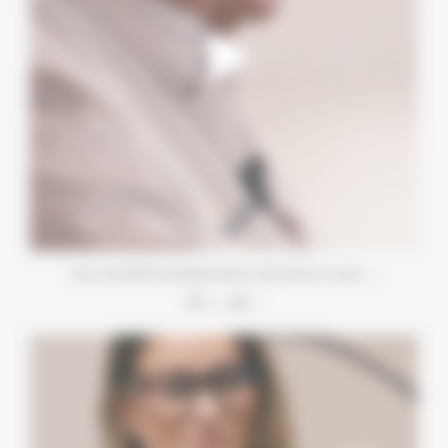
…
Une consultation d’augmentation mammaire, ce n’est
4
1
Deux méthodes d’épilation définitive, deux
...
5
0