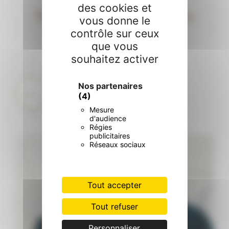
des cookies et
Suivez-nous sur les
vous donne le
contrôle sur ceux
réseaux sociaux
que vous
souhaitez activer
cliniquechurchill
22
2 220
Santé • Beauté • Bien-être ✨
Nos partenaires
Esthétique & Chirurgie | Dentisterie
(4)
Médecine (Générale, Cardio, Gastro, Kiné)
Échographie & Laboratoire
Mesure
RDV & Infos ⬇️
d'audience
Régies
publicitaires
La prise en charge ne s’arrête pas à la sortie du
...
Réseaux sociaux
6
0
Tout accepter
Tout refuser
Personnaliser