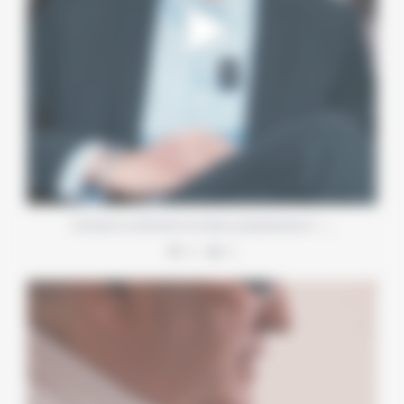
…
Comment se déroulent les bilans préopératoires ?
9
0
Une consultation d’augmentation mammaire, ce n’est
...
4
1