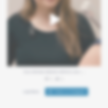
…
Deux méthodes d’épilation définitive, deux
5
0
Load More
Follow on Instagram