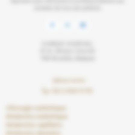
répondre avec efficacité et professionnalisme aux
souhaits de tous ses patients.
CLINIQUE CHURCHILL
81 Av. Winston Churchill
1180 Bruxelles, Belgique
Nous écrire
+ 32 2 340 11 70
Chirurgie esthétique
Médecine esthétique
Médecine capillaire
Médecine dentaire