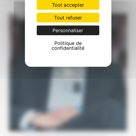
10
0
Tout accepter
Tout refuser
Comment se déroulent les bilans préopératoires ?
...
10
0
Personnaliser
Politique de
confidentialité