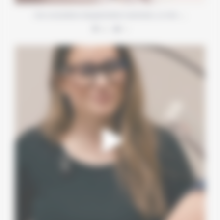
…
Une consultation d’augmentation mammaire, ce n’est
4
1
Deux méthodes d’épilation définitive, deux
...
6
0