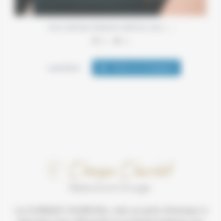
…
Deux méthodes d’épilation définitive, deux
6
0
Load More
Follow on Instagram
La CLINIQUE CHURCHILL met un point d’honneur à