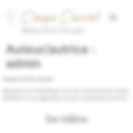
Panneau de gestion des cookies
Auteur/autrice :
admin
Bonjour tout le monde !
Bienvenue sur WordPress. Ceci est votre premier article.
Modifiez-le ou supprimez-le, puis commencez à écrire !
En vidéos