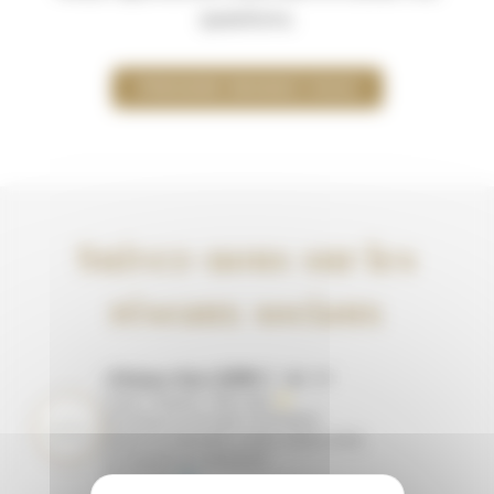
questions.
PRENDRE RENDEZ VOUS
Suivez-nous sur les
réseaux sociaux
cliniquechurchill
22
2 221
Santé • Beauté • Bien-être ✨
Esthétique & Chirurgie | Dentisterie
Médecine (Générale, Cardio, Gastro, Kiné)
Échographie & Laboratoire
RDV & Infos ⬇️