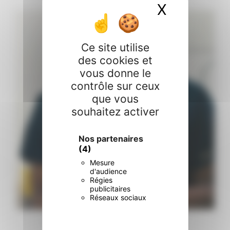
X
Masquer 
La prise en charge ne s’arrête pas à la sortie du
...
10
0
Ce site utilise
des cookies et
vous donne le
contrôle sur ceux
que vous
souhaitez activer
Nos partenaires
(4)
Mesure
d'audience
Régies
publicitaires
Réseaux sociaux
…
La prise en charge ne s’arrête pas à la sortie du