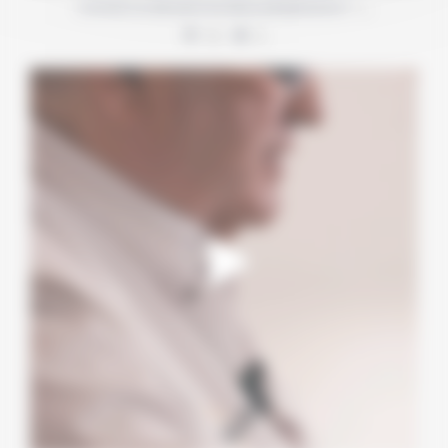
…
Comment se déroulent les bilans préopératoires ?
10
0
Une consultation d’augmentation mammaire, ce n’est
...
4
1